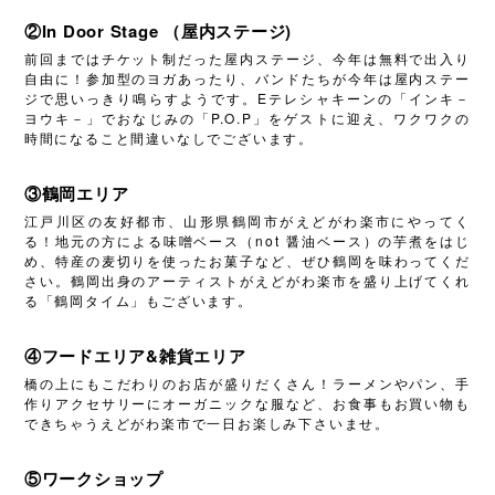
②In Door Stage （屋内ステージ)
前回まではチケット制だった屋内ステージ、今年は無料で出入り
自由に！参加型のヨガあったり、バンドたちが今年は屋内ステー
ジで思いっきり鳴らすようです。Eテレシャキーンの「インキ－
ヨウキ－」でおなじみの「P.O.P」をゲストに迎え、ワクワクの
時間になること間違いなしでございます。
③鶴岡エリア
江戸川区の友好都市、山形県鶴岡市がえどがわ楽市にやってく
る！地元の方による味噌ベース（not 醤油ベース）の芋煮をはじ
め、特産の麦切りを使ったお菓子など、ぜひ鶴岡を味わってくだ
さい。鶴岡出身のアーティストがえどがわ楽市を盛り上げてくれ
る「鶴岡タイム」もございます。
④フードエリア&雑貨エリア
橋の上にもこだわりのお店が盛りだくさん！ラーメンやパン、手
作りアクセサリーにオーガニックな服など、お食事もお買い物も
できちゃうえどがわ楽市で一日お楽しみ下さいませ。
⑤ワークショップ