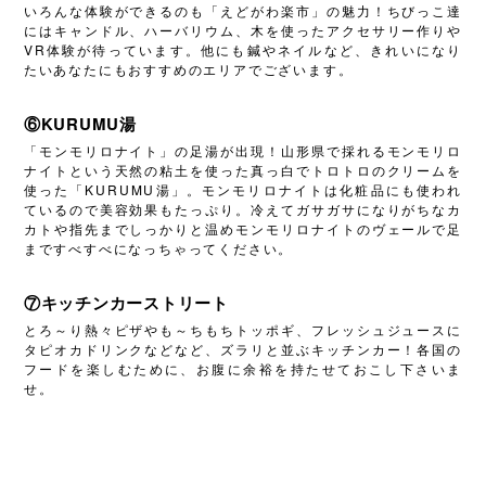
いろんな体験ができるのも「えどがわ楽市」の魅力！ちびっこ達
にはキャンドル、ハーバリウム、木を使ったアクセサリー作りや
VR体験が待っています。他にも鍼やネイルなど、きれいになり
たいあなたにもおすすめのエリアでございます。
⑥KURUMU湯
「モンモリロナイト」の足湯が出現！山形県で採れるモンモリロ
ナイトという天然の粘土を使った真っ白でトロトロのクリームを
使った「KURUMU湯」。モンモリロナイトは化粧品にも使われ
ているので美容効果もたっぷり。冷えてガサガサになりがちなカ
カトや指先までしっかりと温めモンモリロナイトのヴェールで足
まですべすべになっちゃってください。
⑦キッチンカーストリート
とろ～り熱々ピザやも～ちもちトッポギ、フレッシュジュースに
タピオカドリンクなどなど、ズラリと並ぶキッチンカー！各国の
フードを楽しむために、お腹に余裕を持たせておこし下さいま
せ。