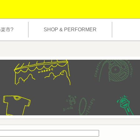
わ楽市?
SHOP & PERFORMER