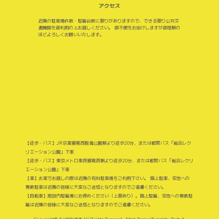
アクセス
近隣の駐車場件数・駐輪台数に限りがありますので、できる限り公共交
通機関を御利用の上お越しください。 御不便をお掛けしますが御理解の
ほどよろしくお願いいたします。
【徒歩・バス】JR京葉線葛西臨海公園駅より徒歩20分、または都営バス「総合レク
リエーション公園」下車
【徒歩・バス】東京メトロ東西線葛西駅より徒歩20分、または都営バス「総合レクリ
エーション公園」下車
【車】お車でお越しの際は近隣の有料駐車場をご利用下さい。 路上駐車、空地への
無断駐車は近隣の皆様に大変なご迷惑となりますのでご遠慮ください。
【自転車】施設内駐輪場にお停めください（上限あり）。路上駐輪、空地への無断駐
輪は近隣の皆様に大変なご迷惑となりますのでご遠慮ください。