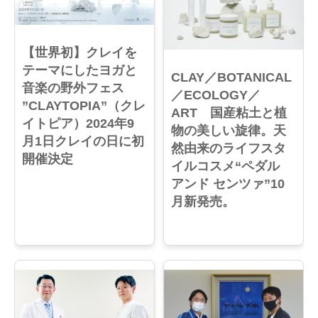
【世界初】クレイを
テーマにしたヨガと
CLAY／BOTANICAL
音楽の野外フェス
／ECOLOGY／
”CLAYTOPIA”（クレ
ART 国産粘土と植
イトピア）2024年9
物の美しい旋律。天
月1日クレイの日に初
然由来のライフスタ
開催決定
イルコスメ“ペダル
アンド センツァ”10
月新発売。