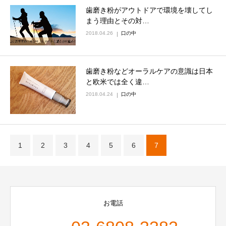
歯磨き粉がアウトドアで環境を壊してし
まう理由とその対…
2018.04.26
口の中
歯磨き粉などオーラルケアの意識は日本
と欧米では全く違…
2018.04.24
口の中
1
2
3
4
5
6
7
お電話