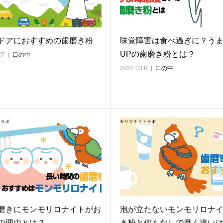
ドアにおすすめの歯磨き粉
味覚障害は食べ過ぎに？う
UPの歯磨き粉とは？
27
口の中
2022.03.8
口の中
磨きにモンモリロナイトがお
泡が立たないモンモリロナ
の理由とは？
き粉と何もなしで磨く違い