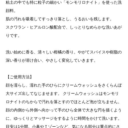
粘土の中でも特に粒子の細かい「モンモリロナイト」を使った洗
顔料。
肌の汚れを吸着してすっきり落とし、うるおいを残します。
スクワラン・ヒアルロン酸配合で、しっとりなめらかな洗いあが
りです。
洗い始めに香る、清々しい柑橘の香り。やがてスパイスや樹脂の
深い香りが溶け合い、やさしく変化していきます。
【ご使用方法】
顔を濡らし、濡れた手のひらにクリームウォッシュをさくらんぼ
大サイズ出してなじませます。 クリームウォッシュはモンモリ
ロナイトのちからで汚れを落とすのでほとんど泡が立ちません。
顔の内側から外側へ向かって手のひら全体で大きな円を描くよう
に、ゆっくりとマッサージをするように時間をかけて洗います。
目安は1分間。小鼻やＴゾーンなど、気になる部分は重点的にさ