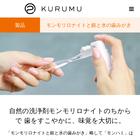
製品
モンモリロナイトと銀と⽔の⻭みがき
HOME
ABOUT
プロダクト
モンモリロナイトラボ
お知らせ
自然の洗浄剤モンモリロナイトのちから
えどがわ楽市
で 歯をすこやかに、味覚を大切に。
「モンモリロナイトと銀と水の歯みがき」略して「モンハミ」は