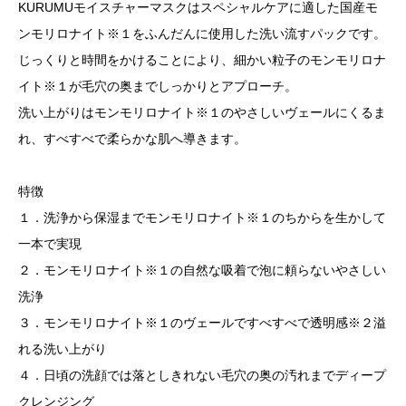
KURUMUモイスチャーマスクはスペシャルケアに適した国産モ
ンモリロナイト※１をふんだんに使用した洗い流すパックです。
じっくりと時間をかけることにより、細かい粒子のモンモリロナ
イト※１が毛穴の奥までしっかりとアプローチ。
洗い上がりはモンモリロナイト※１のやさしいヴェールにくるま
れ、すべすべで柔らかな肌へ導きます。
特徴
１．洗浄から保湿までモンモリロナイト※１のちからを生かして
一本で実現
２．モンモリロナイト※１の自然な吸着で泡に頼らないやさしい
洗浄
３．モンモリロナイト※１のヴェールですべすべで透明感※２溢
れる洗い上がり
４．日頃の洗顔では落としきれない毛穴の奥の汚れまでディープ
クレンジング