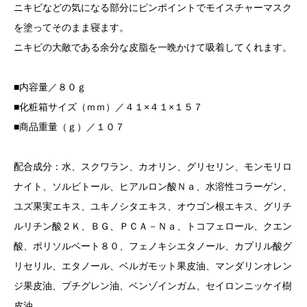
ニキビなどの気になる部分にピンポイントでモイスチャーマスク
を塗ってそのまま寝ます。
ニキビの大敵である余分な皮脂を一晩かけて吸着してくれます。
■内容量／８０ｇ
■化粧箱サイズ（ｍｍ）／４１×４１×１５７
■商品重量（ｇ）／１０７
配合成分：水、スクワラン、カオリン、グリセリン、モンモリロ
ナイト、ソルビトール、ヒアルロン酸Ｎａ、水溶性コラーゲン、
ユズ果実エキス、ユキノシタエキス、オウゴン根エキス、グリチ
ルリチン酸２Ｋ、ＢＧ、ＰＣＡ－Ｎａ、トコフェロール、クエン
酸、ポリソルベート８０、フェノキシエタノール、カプリル酸グ
リセリル、エタノール、ベルガモット果皮油、マンダリンオレン
ジ果皮油、プチグレン油、ベンゾインガム、セイロンニッケイ樹
皮油