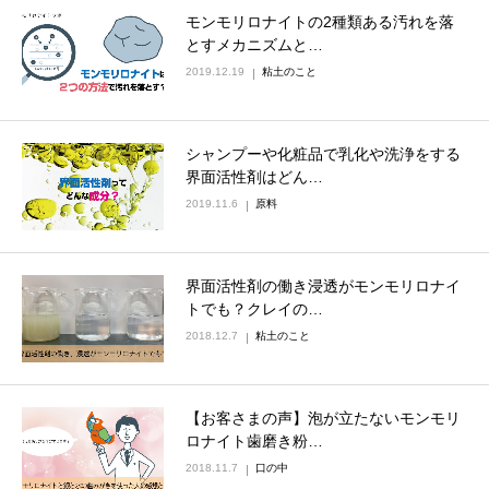
モンモリロナイトの2種類ある汚れを落
とすメカニズムと…
2019.12.19
粘土のこと
シャンプーや化粧品で乳化や洗浄をする
界面活性剤はどん…
2019.11.6
原料
界面活性剤の働き浸透がモンモリロナイ
トでも？クレイの…
2018.12.7
粘土のこと
【お客さまの声】泡が立たないモンモリ
ロナイト歯磨き粉…
2018.11.7
口の中