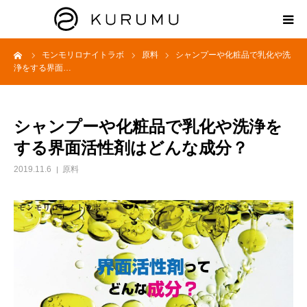
ーム
モンモリロナイトラボ
原料
シャンプーや化粧品で乳化や洗
HOME
浄をする界面…
ABOUT
シャンプーや化粧品で乳化や洗浄を
プロダクト
する界面活性剤はどんな成分？
2019.11.6
原料
モンモリロナイトラボ
お知らせ
えどがわ楽市