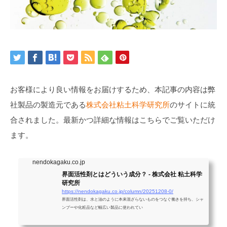
お客様により良い情報をお届けするため、本記事の内容は弊
社製品の製造元である
株式会社粘土科学研究所
のサイトに統
合されました。最新かつ詳細な情報はこちらでご覧いただけ
ます。
nendokagaku.co.jp
界面活性剤とはどういう成分？ - 株式会社 粘土科学
研究所
https://nendokagaku.co.jp/column/20251208-0/
界面活性剤は、水と油のように本来混ざらないものをつなぐ働きを持ち、シャ
ンプーや化粧品など幅広い製品に使われてい