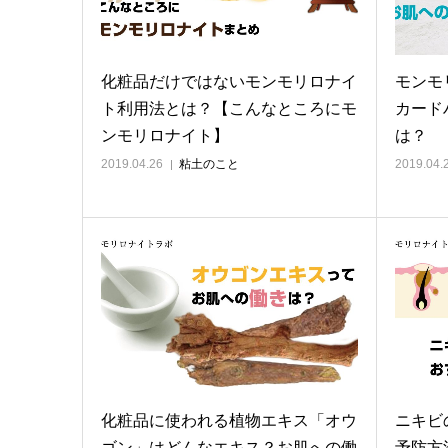
化粧品だけではないモンモリロナイ
モンモ
ト利用法とは？【こんなところにモ
カード
ンモリロナイト】
は？
2019.04.26
粘土のこと
2019.04.
化粧品に使われる植物エキス「オウ
ニキビ
ゴン」はどんなエキス？お肌への働
予防方