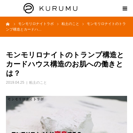
ーム
モンモリロナイトラボ
粘土のこと
モンモリロナイトのトラ
HOME
ンプ構造とカードハ…
ABOUT
モンモリロナイトのトランプ構造と
プロダクト
カードハウス構造のお肌への働きと
は？
モンモリロナイトラボ
2019.04.25
粘土のこと
お知らせ
えどがわ楽市