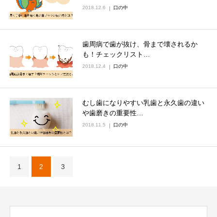
2018.12.6
口の中
歯周病で歯が抜け、骨まで壊されるか
も！チェックリスト…
2018.12.4
口の中
むし歯になりやすい乳歯と永久歯の違い
や歯磨きの重要性…
2018.11.5
口の中
1
2
3