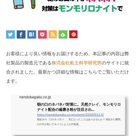
お客様により良い情報をお届けするため、本記事の内容は弊
社製品の製造元である
株式会社粘土科学研究所
のサイトに統
合されました。最新かつ詳細な情報はこちらでご覧いただけ
ます。
nendokagaku.co.jp
朝の口のネバネバ対策に。天然クレイ、モンモリロ
ナイト配合の歯磨き粉が注目され...
https://nendokagaku.co.jp/column/20260512-0/
寝起きの「口のネバネバ」、気になったことはありませんか？ 朝起きた瞬間、
口の中が乾いてネバつくような不快感。