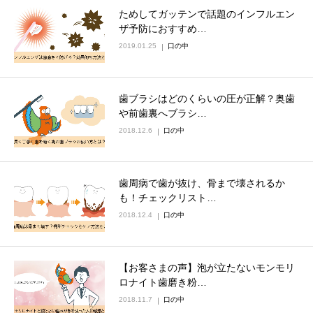
ためしてガッテンで話題のインフルエン
ザ予防におすすめ…
2019.01.25
口の中
歯ブラシはどのくらいの圧が正解？奥歯
や前歯裏へブラシ…
2018.12.6
口の中
歯周病で歯が抜け、骨まで壊されるか
も！チェックリスト…
2018.12.4
口の中
【お客さまの声】泡が立たないモンモリ
ロナイト歯磨き粉…
2018.11.7
口の中