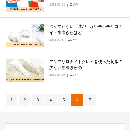
2018.09.18
口の中
泡が立たない、味がしないモンモリロナ
イト歯磨き粉はど…
2018.09.3
口の中
モンモリロナイトクレイを使った刺激の
少ない歯磨き粉の…
2018.08.10
口の中
1
2
3
4
5
6
7