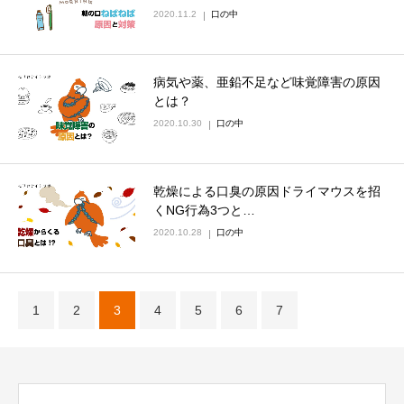
2020.11.2
口の中
病気や薬、亜鉛不足など味覚障害の原因
とは？
2020.10.30
口の中
乾燥による口臭の原因ドライマウスを招
くNG行為3つと…
2020.10.28
口の中
1
2
3
4
5
6
7