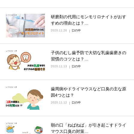
研磨剤の代用にモンモリロナイトがおす
すめの理由とは？…
2020.11.26
口の中
子供のむし歯予防で大切な乳歯歯磨きの
習慣のコツとは？…
2020.11.13
口の中
歯周病やドライマウスなど口臭の主な原
因4つとは？
2020.11.12
口の中
朝の口「ねばねば」が引き起こすドライ
マウス口臭の対策…