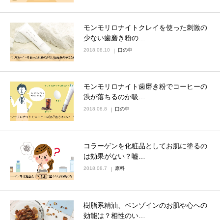
モンモリロナイトクレイを使った刺激の
少ない歯磨き粉の…
2018.08.10
口の中
モンモリロナイト歯磨き粉でコーヒーの
渋が落ちるのか吸…
2018.08.8
口の中
コラーゲンを化粧品としてお肌に塗るの
は効果がない？嘘…
2018.08.7
原料
樹脂系精油、ベンゾインのお肌や心への
効能は？相性のい…