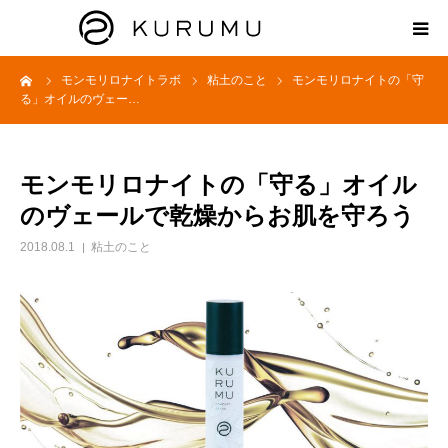
ーム
モンモリロナイトラボ
粘土のこと
モンモリロナイトの「守
HOME
る」オイルのヴェー…
ABOUT
モンモリロナイトの「守る」オイル
プロダクト
のヴェールで乾燥からお肌を守ろう
2018.08.1
粘土のこと
モンモリロナイトラボ
お知らせ
えどがわ楽市