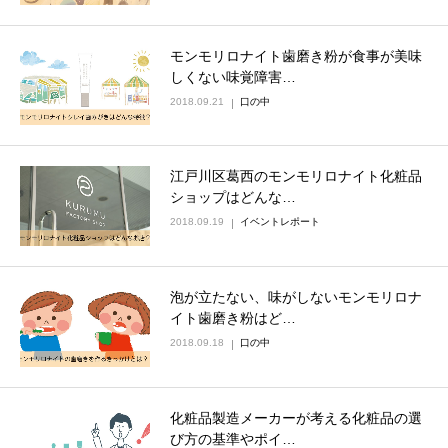
モンモリロナイト歯磨き粉が食事が美味
しくない味覚障害…
2018.09.21
口の中
江戸川区葛西のモンモリロナイト化粧品
ショップはどんな…
2018.09.19
イベントレポート
泡が立たない、味がしないモンモリロナ
イト歯磨き粉はど…
2018.09.18
口の中
化粧品製造メーカーが考える化粧品の選
び方の基準やポイ…