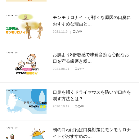
モンモリロナイトが様々な原因の口臭に
おすすめな理由と…
2021.11.9
口の中
お肌より8倍敏感で味覚音痴も心配なお
口を守る歯磨き粉…
2021.06.21
口の中
口臭を招くドライマウスを防いで口内を
潤す方法とは？
2020.10.19
口の中
朝の口ねばねば口臭対策にモンモリロナ
イトがおすすめの…