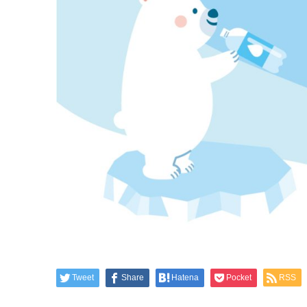
Tweet
Share
Hatena
Pocket
RSS