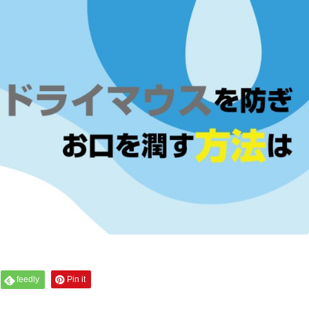
feedly
Pin it