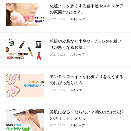
化粧ノリを悪くする寝不足やスキンケア
の原因3つとは？…
2021.01.29
スキンケア
乾燥や皮脂など小鼻やTゾーンの化粧ノ
リが悪くなるお肌…
2021.01.28
スキンケア
モンモリロナイトが化粧ノリを良くする
のにぴったりの３…
2021.01.27
スキンケア
美肌になる？ならない？朝の水だけ洗顔
のメリットデメリ…
2021.01.26
スキンケア