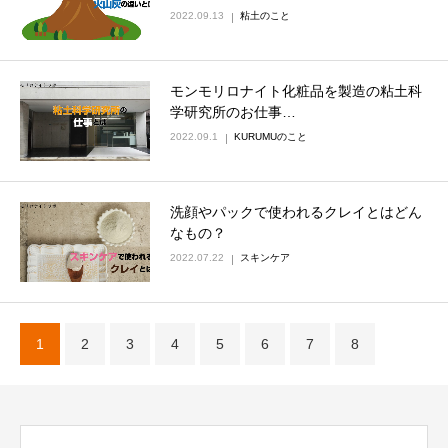
2022.09.13
粘土のこと
モンモリロナイト化粧品を製造の粘土科
学研究所のお仕事…
2022.09.1
KURUMUのこと
洗顔やパックで使われるクレイとはどん
なもの？
2022.07.22
スキンケア
1
2
3
4
5
6
7
8