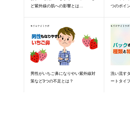
ど紫外線の肌への影響とは…
つのポイ
男性がいちご鼻になりやい紫外線対
洗い流す
策など3つの不足とは？
ートタイ