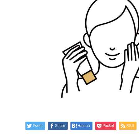
Tweet
Share
Hatena
Pocket
RSS