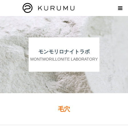
HOME
ABOUT
モンモリロナイトラボ
プロダクト
MONTMORILLONITE LABORATORY
モンモリロナイトラボ
お知らせ
えどがわ楽市
毛穴