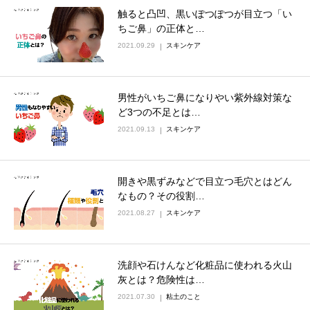
触ると凸凹、黒いぽつぽつが目立つ「い
ちご鼻」の正体と…
2021.09.29
スキンケア
男性がいちご鼻になりやい紫外線対策な
ど3つの不足とは…
2021.09.13
スキンケア
開きや黒ずみなどで目立つ毛穴とはどん
なもの？その役割…
2021.08.27
スキンケア
洗顔や石けんなど化粧品に使われる火山
灰とは？危険性は…
2021.07.30
粘土のこと