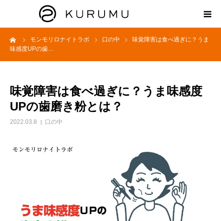
ーム
モンモリロナイトラボ
口の中
味覚障害は食べ過ぎに？うま
HOME
味感度UPの歯…
ABOUT
味覚障害は食べ過ぎに？うま味感度
プロダクト
UPの歯磨き粉とは？
2022.03.8
口の中
モンモリロナイトラボ
お知らせ
えどがわ楽市