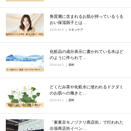
角質層に含まれるお肌が持っているうる
おい保湿因子とは…
2019.04.8
スキンケア
化粧品の成分表示に書かれている水はど
のように作られて…
2019.04.2
原料
どくだみ茶や化粧水に使われるドクダミ
のお肌への働きと…
2019.04.1
原料
「東東京モノヅクリ商店街」で行われた
出張商店街イベン…