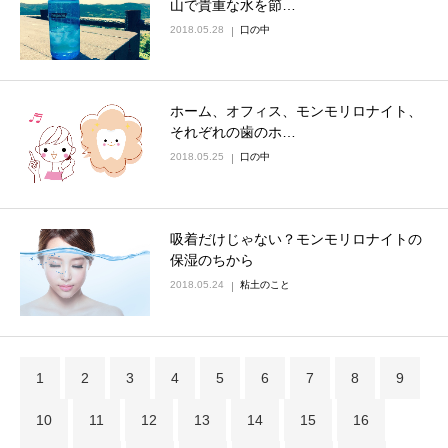
山で貴重な水を節…
2018.05.28
口の中
ホーム、オフィス、モンモリロナイト、
それぞれの歯のホ…
2018.05.25
口の中
吸着だけじゃない？モンモリロナイトの
保湿のちから
2018.05.24
粘土のこと
1
2
3
4
5
6
7
8
9
10
11
12
13
14
15
16