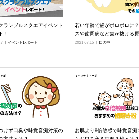
クランブルスクエアイベント
若い年齢で歯がボロボロに
ト！
スや歯周病など歯が抜ける
17
イベントレポート
2021.07.15
口の中
つけず口臭や味覚音痴対策の
お肌より8倍敏感で味覚音痴
の方法とは？
なお口を守る歯磨き粉とは