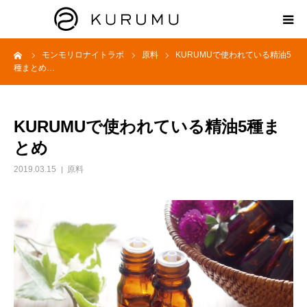
ーム
モンモリロナイトラボ
原料
KURUMUで使われている精油5
HOME
種まとめ…
ABOUT
KURUMUで使われている精油5種ま
プロダクト
とめ
2019.03.15
原料
モンモリロナイトラボ
お知らせ
えどがわ楽市