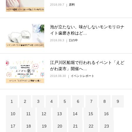
2018.09.7
原料
泡が立たない、味がしないモンモリロナ
イト歯磨き粉はど…
2018.09.3
口の中
江戸川区船堀で行われるイベント「えど
がわ楽市」開催へ…
2018.08.30
イベントレポート
1
2
3
4
5
6
7
8
9
10
11
12
13
14
15
16
17
18
19
20
21
22
23