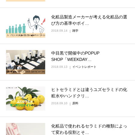
化粧品製造メーカーが考える化粧品の選
び方の基準やポイ…
2018.09.14
雑学
中目黒で開催中のPOPUP
SHOP「WEEKDAY…
2018.09.13
イベントレポート
ヒトセラミドとは違うユズセラミドの化
粧水やハンドクリ…
2018.09.10
原料
化粧品で使われるセラミドの種類によっ
て変わる役割とそ…