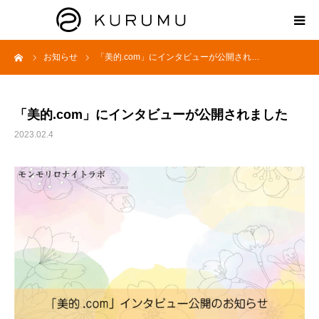
ーム
お知らせ
「美的.com」にインタビューが公開され…
HOME
ABOUT
「美的.com」にインタビューが公開されました
2023.02.4
プロダクト
モンモリロナイトラボ
お知らせ
えどがわ楽市