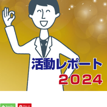
feedly
Pin it