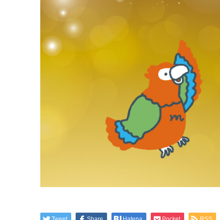
Tweet
Share
Hatena
Pocket
RSS