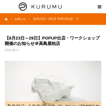
ーム
お知らせ
【8月23日～29日】POPUP出店・ワ…
HOME
ABOUT
【8月23日～29日】POPUP出店・ワークショップ
開催のお知らせ＠高島屋柏店
プロダクト
2023.08.17
モンモリロナイトラボ
お知らせ
えどがわ楽市