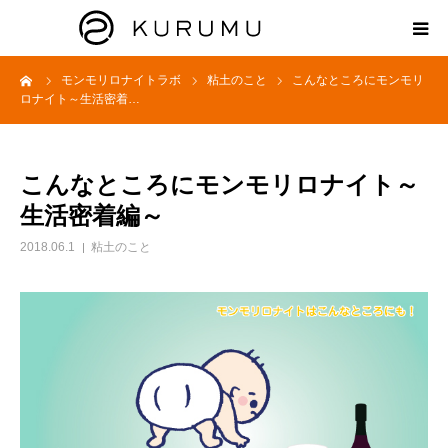
ーム
モンモリロナイトラボ
粘土のこと
こんなところにモンモリ
HOME
ロナイト～生活密着…
ABOUT
こんなところにモンモリロナイト～
プロダクト
生活密着編～
2018.06.1
粘土のこと
モンモリロナイトラボ
お知らせ
えどがわ楽市