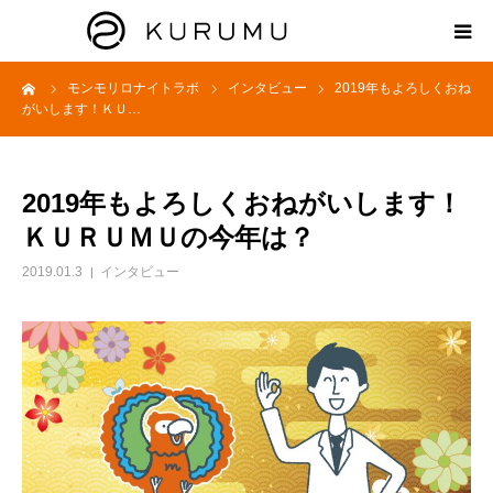
ーム
モンモリロナイトラボ
インタビュー
2019年もよろしくおね
HOME
がいします！ＫＵ…
ABOUT
2019年もよろしくおねがいします！
プロダクト
ＫＵＲＵＭＵの今年は？
2019.01.3
インタビュー
モンモリロナイトラボ
お知らせ
えどがわ楽市