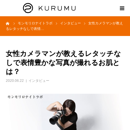
ーム
モンモリロナイトラボ
インタビュー
女性カメラマンが教え
HOME
るレタッチなしで表情…
ABOUT
女性カメラマンが教えるレタッチな
プロダクト
しで表情豊かな写真が撮れるお肌と
は？
モンモリロナイトラボ
2020.06.22
インタビュー
お知らせ
えどがわ楽市