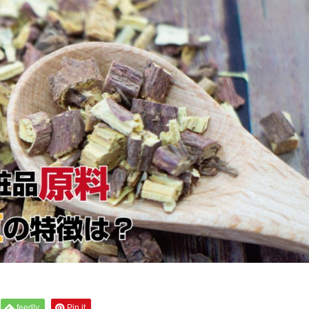
feedly
Pin it