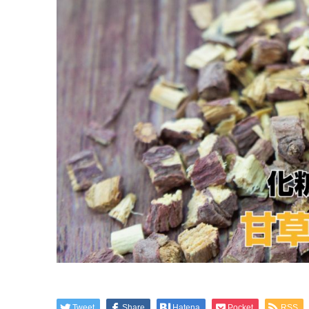
Tweet
Share
Hatena
Pocket
RSS