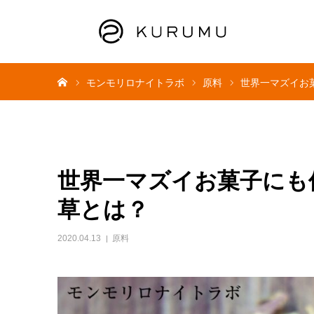
ホーム
モンモリロナイトラボ
原料
世界一マズイお
世界一マズイお菓子にも
草とは？
2020.04.13
原料