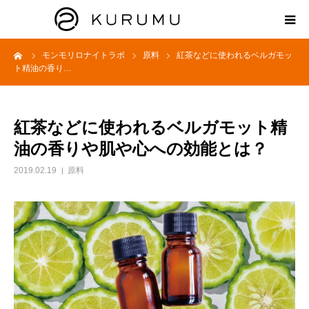
ーム
モンモリロナイトラボ
原料
紅茶などに使われるベルガモッ
HOME
ト精油の香り…
ABOUT
紅茶などに使われるベルガモット精
プロダクト
油の香りや肌や心への効能とは？
2019.02.19
原料
モンモリロナイトラボ
お知らせ
えどがわ楽市