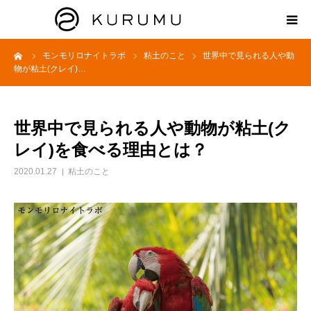
ーム
モンモリロナイトラボ
粘土のこと
世界中で見られる人や動
HOME
物が粘土(クレイ)…
ABOUT
世界中で見られる人や動物が粘土(ク
プロダクト
レイ)を食べる理由とは？
2020.01.27
粘土のこと
モンモリロナイトラボ
お知らせ
えどがわ楽市