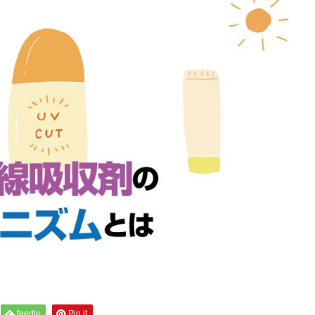
feedly
Pin it