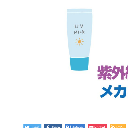
Tweet
Share
Hatena
Pocket
RSS