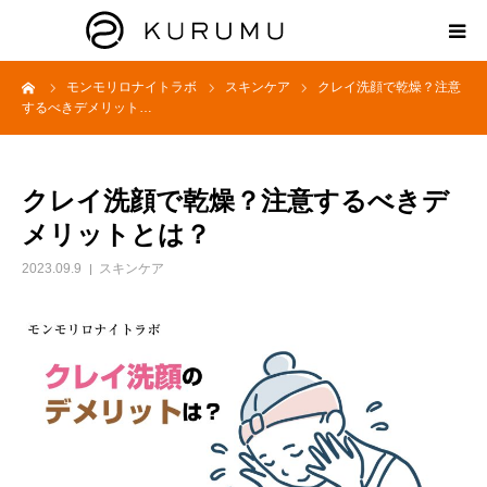
ーム
モンモリロナイトラボ
スキンケア
クレイ洗顔で乾燥？注意
HOME
するべきデメリット…
ABOUT
クレイ洗顔で乾燥？注意するべきデ
プロダクト
メリットとは？
2023.09.9
スキンケア
モンモリロナイトラボ
お知らせ
えどがわ楽市