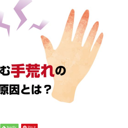
feedly
Pin it