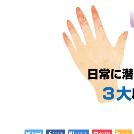
Tweet
Share
Hatena
Pocket
RSS