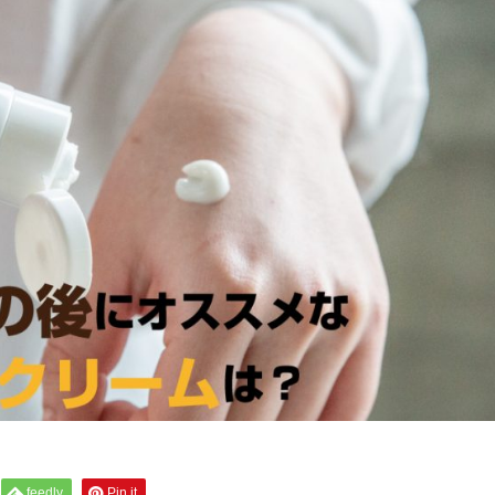
feedly
Pin it