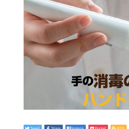
Tweet
Share
Hatena
Pocket
RSS