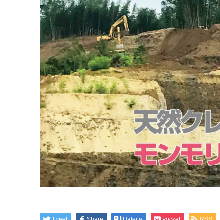
Tweet
Share
Hatena
Pocket
RSS