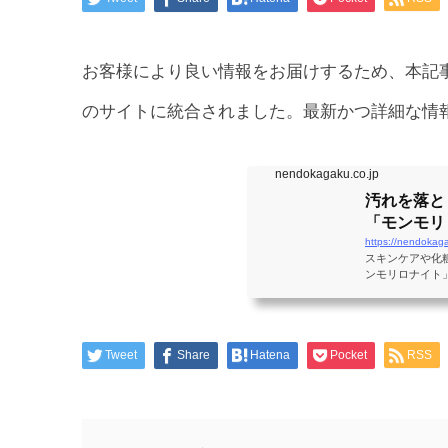
お客様により良い情報をお届けするため、本記
のサイトに統合されました。最新かつ詳細な情
nendokagaku.co.jp
汚れを落と
「モンモリロ
https://nendokag
スキンケアや化
ンモリロナイト
Tweet
Share
Hatena
Pocket
RSS