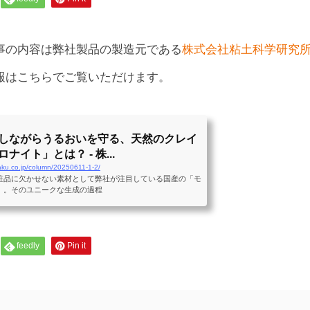
事の内容は弊社製品の製造元である
株式会社粘土科学研究
報はこちらでご覧いただけます。
しながらうるおいを守る、天然のクレイ
ナイト」とは？ - 株...
aku.co.jp/column/20250611-1-2/
粧品に欠かせない素材として弊社が注目している国産の「モ
」。そのユニークな生成の過程
feedly
Pin it