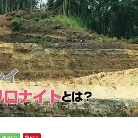
feedly
Pin it