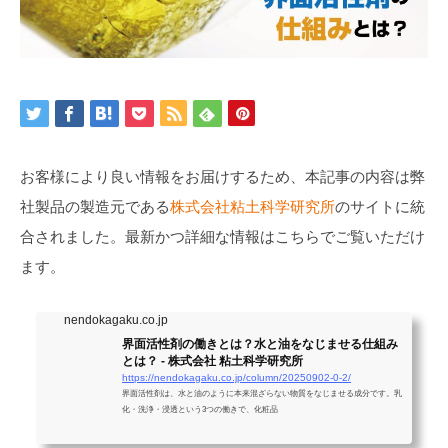
お客様により良い情報をお届けするため、本記事の内容は弊
社製品の製造元である
株式会社粘土科学研究所
のサイトに統
合されました。最新かつ詳細な情報はこちらでご覧いただけ
ます。
nendokagaku.co.jp
界面活性剤の働きとは？水と油をなじませる仕組み
とは？ - 株式会社 粘土科学研究所
https://nendokagaku.co.jp/column/20250902-0-2/
界面活性剤は、水と油のように本来混ざらない物質をなじませる成分です。乳
化・洗浄・浸透という3つの働きで、化粧品