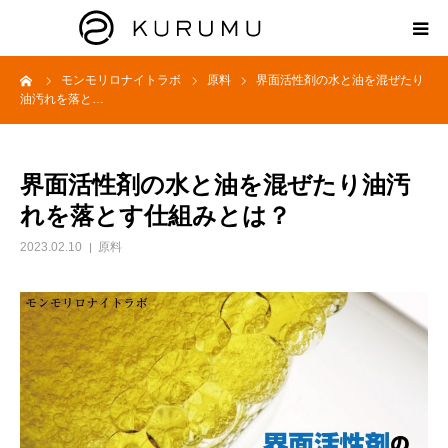
ーム
モンモリロナイトラボ
原料
界面活性剤の水と油を混ぜたり
HOME
油汚れを落と…
ABOUT
界面活性剤の水と油を混ぜたり油汚
プロダクト
れを落とす仕組みとは？
2023.02.10
原料
モンモリロナイトラボ
お知らせ
えどがわ楽市