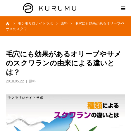
ーム
モンモリロナイトラボ
原料
毛穴にも効果があるオリーブや
HOME
サメのスクワ…
ABOUT
毛穴にも効果があるオリーブやサメ
プロダクト
のスクワランの由来による違いと
は？
モンモリロナイトラボ
2018.05.22
原料
お知らせ
えどがわ楽市