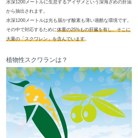
水深1200メートルに生息するアイザメという深海ざめの肝油
から抽出されます。
水深1200メートルは光も届かず酸素も薄い過酷な環境です。
その中で対応するために
体重の25%もの肝臓を有し、そこに
大量の「スクワレン」を含んでいます
。
植物性スクワランは？