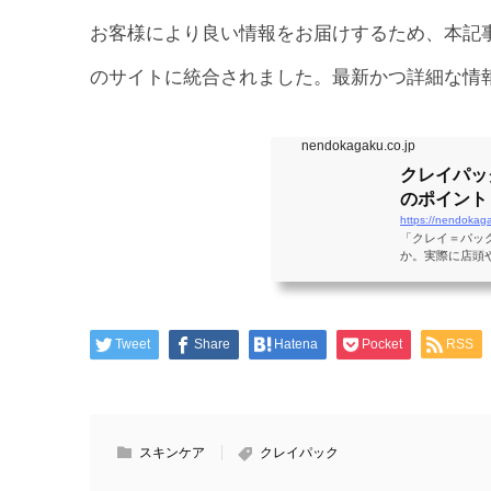
お客様により良い情報をお届けするため、本記
のサイトに統合されました。最新かつ詳細な情
nendokagaku.co.jp
クレイパッ
のポイント 
https://nendokag
「クレイ＝パッ
か。実際に店頭
Tweet
Share
Hatena
Pocket
RSS
スキンケア
クレイパック