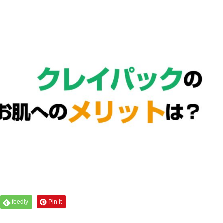
feedly
Pin it