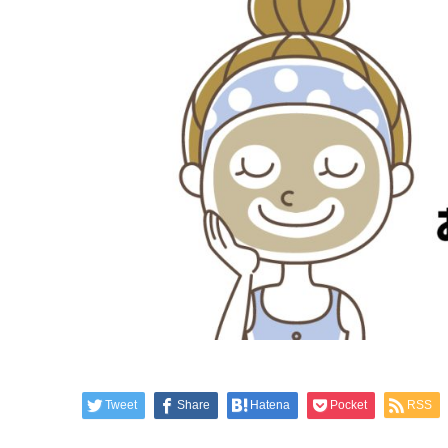
Tweet
Share
Hatena
Pocket
RSS