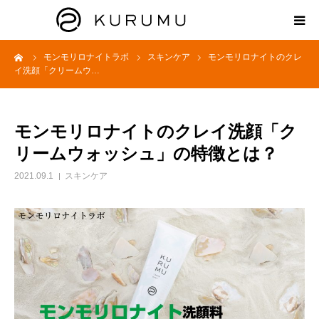
ーム
モンモリロナイトラボ
スキンケア
モンモリロナイトのクレ
HOME
イ洗顔「クリームウ…
ABOUT
モンモリロナイトのクレイ洗顔「ク
プロダクト
リームウォッシュ」の特徴とは？
2021.09.1
スキンケア
モンモリロナイトラボ
お知らせ
えどがわ楽市